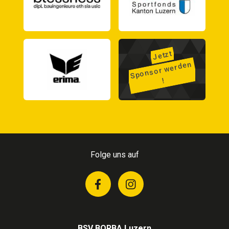
Jetzt
Sponsor
werden
!
Folge uns auf
BSV BORBA Luzern