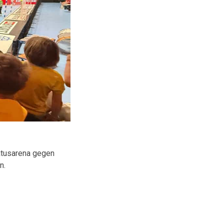
atusarena gegen
en.