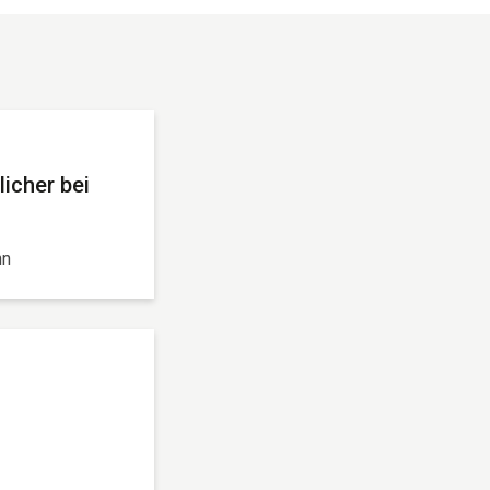
icher bei
nn