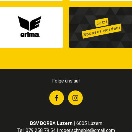
Jetzt
Sponsor werden!
Folge uns auf
BSV BORBA Luzern
|
6005 Luzern
Tel. 079 258 79 54
|
roger.schneble@gmail.com