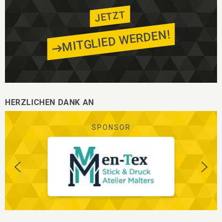
JETZT
MITGLIED WERDEN!
HERZLICHEN DANK AN
SPONSOR
Zurück
Vorw