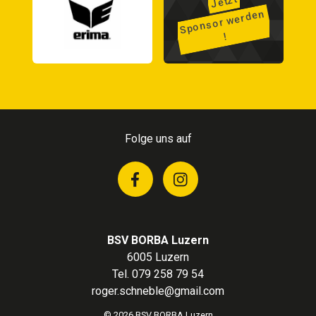
Jetzt
Sponsor
werden
!
Folge uns auf
BSV BORBA Luzern
6005 Luzern
Tel. 079 258 79 54
roger.schneble@gmail.com
© 2026 BSV BORBA Luzern